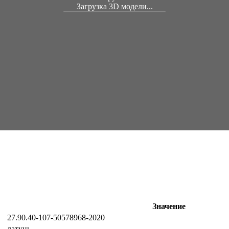
Загрузка 3D модели...
Значение
27.90.40-107-50578968-2020
латунь