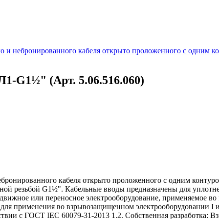
 и небронированного кабеля открыто проложенного с одним ко
-G1½" (Арт. 5.06.516.060)
бронированного кабеля открыто проложенного с одним контуро
ьной резьбой G1½". Кабельные вводы предназначены для уплотне
редвижное или переносное электрооборудование, применяемое в
ля применения во взрывозащищенном электрооборудовании I и I
ствии с ГОСТ IEC 60079-31-2013 1.2. Собственная разработка: