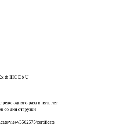
Ex tb IIIC Db U
реже одного раза в пять лет
ев со дня отгрузки
ate/view/3502575/certificate