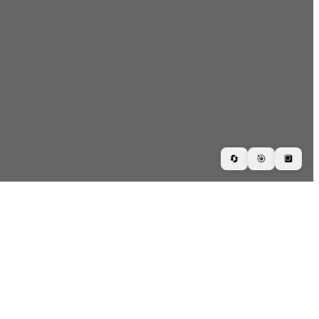
🔄
🎯
🔲