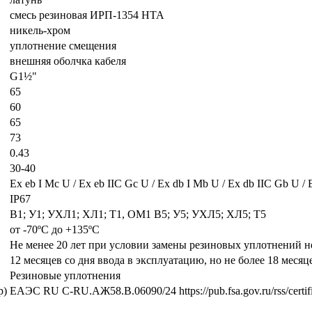
смесь резиновая ИРП-1354 НТА
никель-хром
уплотнение смещения
внешняя оболчка кабеля
G1½"
65
60
65
73
0.43
30-40
Ех eb I Mc U / Ех eb IIC Gc U / Ex db I Mb U / Ex db IIC Gb U / 
IP67
В1; У1; УХЛ1; ХЛ1; Т1, ОМ1 В5; У5; УХЛ5; ХЛ5; Т5
от -70ºС до +135ºС
Не менее 20 лет при условии замены резиновых уплотнений не 
12 месяцев со дня ввода в эксплуатацию, но не более 18 месяц
Резиновые уплотнения
р)
ЕАЭС RU С-RU.АЖ58.В.06090/24 https://pub.fsa.gov.ru/rss/certific