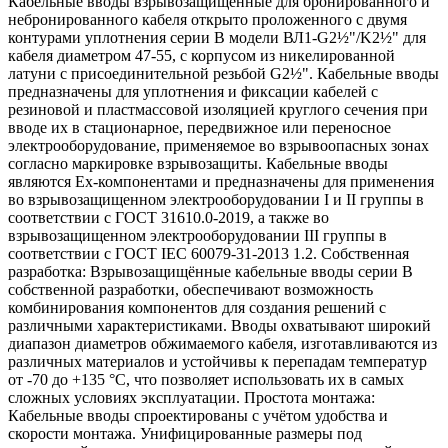
Кабельные вводы взрывозащищенные для бронированного и
небронированного кабеля открыто проложенного с двумя
контурами уплотнения серии В модели ВЛ1-G2½"/K2½" для
кабеля диаметром 47-55, с корпусом из никелированной
латуни с присоединительной резьбой G2½". Кабельные вводы
предназначены для уплотнения и фиксации кабелей с
резиновой и пластмассовой изоляцией круглого сечения при
вводе их в стационарное, передвижное или переносное
электрооборудование, применяемое во взрывоопасных зонах
согласно маркировке взрывозащиты. Кабельные вводы
являются Ех-компонентами и предназначены для применения
во взрывозащищенном электрооборудовании I и II группы в
соответствии с ГОСТ 31610.0-2019, а также во
взрывозащищенном электрооборудовании III группы в
соответствии с ГОСТ IEC 60079-31-2013 1.2. Собственная
разработка: Взрывозащищённые кабельные вводы серии В
собственной разработки, обеспечивают возможность
комбинирования компонентов для создания решений с
различными характеристиками. Вводы охватывают широкий
диапазон диаметров обжимаемого кабеля, изготавливаются из
различных материалов и устойчивы к перепадам температур
от -70 до +135 °C, что позволяет использовать их в самых
сложных условиях эксплуатации. Простота монтажа:
Кабельные вводы спроектированы с учётом удобства и
скорости монтажа. Унифицированные размеры под