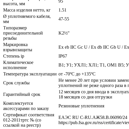
95
высота, мм
Масса изделия нетто, кг
1.51
Ø уплотняемого кабеля,
47-55
мм
Типоразмер
присоединительной
K2½"
резьбы
Маркировка
Ех eb IIC Gc U / Ex db IIC Gb U / Ex
взрывозащиты
Степень ip
IP67
Климатическое
В1; У1; УХЛ1; ХЛ1; Т1, ОМ1 В5; 
исполнение
Температура эксплуатации
от -70ºС до +135ºС
Не менее 20 лет при условии заме
Срок службы
уплотнений не реже одного раза в 
12 месяцев со дня ввода в эксплуат
Гарантийный срок
18 месяцев со дня отгрузки
Комплектуется
Резиновые уплотнения
аксессуарами по заказу
Сертификат соответствия
ЕАЭС RU С-RU.АЖ58.В.06090/24
012-2011тртс № (со
https://pub.fsa.gov.ru/rss/certificate/v
ссылкой на реестр)