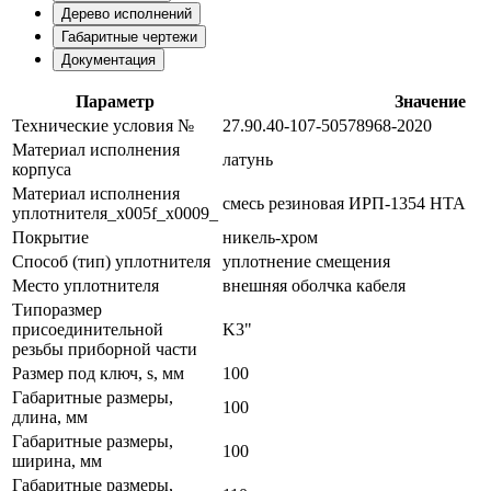
Дерево исполнений
Габаритные чертежи
Документация
Параметр
Значение
Технические условия №
27.90.40-107-50578968-2020
Материал исполнения
латунь
корпуса
Материал исполнения
смесь резиновая ИРП-1354 НТА
уплотнителя_x005f_x0009_
Покрытие
никель-хром
Способ (тип) уплотнителя
уплотнение смещения
Место уплотнителя
внешняя оболчка кабеля
Типоразмер
присоединительной
K3"
резьбы приборной части
Размер под ключ, s, мм
100
Габаритные размеры,
100
длина, мм
Габаритные размеры,
100
ширина, мм
Габаритные размеры,