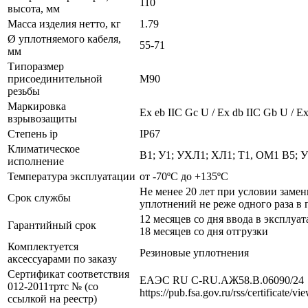
110
высота, мм
Масса изделия нетто, кг
1.79
Ø уплотняемого кабеля,
55-71
мм
Типоразмер
присоединительной
М90
резьбы
Маркировка
Ех eb IIC Gc U / Ex db IIC Gb U / Ex
взрывозащиты
Степень ip
IP67
Климатическое
В1; У1; УХЛ1; ХЛ1; Т1, ОМ1 В5; 
исполнение
Температура эксплуатации
от -70ºС до +135ºС
Не менее 20 лет при условии заме
Срок службы
уплотнений не реже одного раза в 
12 месяцев со дня ввода в эксплуат
Гарантийный срок
18 месяцев со дня отгрузки
Комплектуется
Резиновые уплотнения
аксессуарами по заказу
Сертификат соответствия
ЕАЭС RU С-RU.АЖ58.В.06090/24
012-2011тртс № (со
https://pub.fsa.gov.ru/rss/certificate/v
ссылкой на реестр)