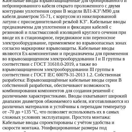
Кабельные вводы взрывозащищенные для бронированного и
небронированного кабеля открыто проложенного с двумя
контурами уплотнения серии В модели ВЛ1-K3"/М90 для
кабеля диаметром 55-71, с корпусом из никелированной
латуни с присоединительной резьбой K3". Кабельные вводы
предназначены для уплотнения и фиксации кабелей с
резиновой и пластмассовой изоляцией круглого сечения при
вводе их в стационарное, передвижное или переносное
электрооборудование, применяемое во взрывоопасных зонах
согласно маркировке взрывозащиты. Кабельные вводы
являются Ех-компонентами и предназначены для применения
во взрывозащищенном электрооборудовании I и II группы в
соответствии с ГОСТ 31610.0-2019, а также во
взрывозащищенном электрооборудовании III группы в
соответствии с ГОСТ IEC 60079-31-2013 1.2. Собственная
разработка: Взрывозащищённые кабельные вводы серии В
собственной разработки, обеспечивают возможность
комбинирования компонентов для создания решений с
различными характеристиками. Вводы охватывают широкий
диапазон диаметров обжимаемого кабеля, изготавливаются из
различных материалов и устойчивы к перепадам температур
от -70 до +135 °C, что позволяет использовать их в самых
сложных условиях эксплуатации. Простота монтажа:
Кабельные вводы спроектированы с учётом удобства и
скорости монтажа. Унифицированные размеры под