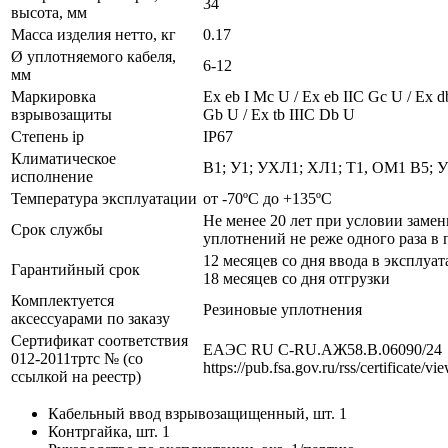
34
высота, мм
Масса изделия нетто, кг
0.17
Ø уплотняемого кабеля,
6-12
мм
Маркировка
Ех eb I Mc U / Ех eb IIC Gc U / Ex d
взрывозащиты
Gb U / Ex tb IIIC Db U
Степень ip
IP67
Климатическое
В1; У1; УХЛ1; ХЛ1; Т1, ОМ1 В5; 
исполнение
Температура эксплуатации
от -70ºС до +135ºС
Не менее 20 лет при условии заме
Срок службы
уплотнений не реже одного раза в 
12 месяцев со дня ввода в эксплуат
Гарантийный срок
18 месяцев со дня отгрузки
Комплектуется
Резиновые уплотнения
аксессуарами по заказу
Сертификат соответствия
ЕАЭС RU С-RU.АЖ58.В.06090/24
012-2011тртс № (со
https://pub.fsa.gov.ru/rss/certificate/v
ссылкой на реестр)
Кабельный ввод взрывозащищенный, шт. 1
Контргайка, шт. 1