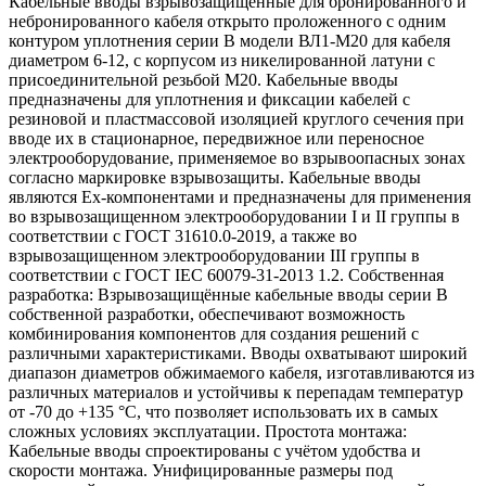
Кабельные вводы взрывозащищенные для бронированного и
небронированного кабеля открыто проложенного с одним
контуром уплотнения серии В модели ВЛ1-М20 для кабеля
диаметром 6-12, с корпусом из никелированной латуни с
присоединительной резьбой М20. Кабельные вводы
предназначены для уплотнения и фиксации кабелей с
резиновой и пластмассовой изоляцией круглого сечения при
вводе их в стационарное, передвижное или переносное
электрооборудование, применяемое во взрывоопасных зонах
согласно маркировке взрывозащиты. Кабельные вводы
являются Ех-компонентами и предназначены для применения
во взрывозащищенном электрооборудовании I и II группы в
соответствии с ГОСТ 31610.0-2019, а также во
взрывозащищенном электрооборудовании III группы в
соответствии с ГОСТ IEC 60079-31-2013 1.2. Собственная
разработка: Взрывозащищённые кабельные вводы серии В
собственной разработки, обеспечивают возможность
комбинирования компонентов для создания решений с
различными характеристиками. Вводы охватывают широкий
диапазон диаметров обжимаемого кабеля, изготавливаются из
различных материалов и устойчивы к перепадам температур
от -70 до +135 °C, что позволяет использовать их в самых
сложных условиях эксплуатации. Простота монтажа:
Кабельные вводы спроектированы с учётом удобства и
скорости монтажа. Унифицированные размеры под