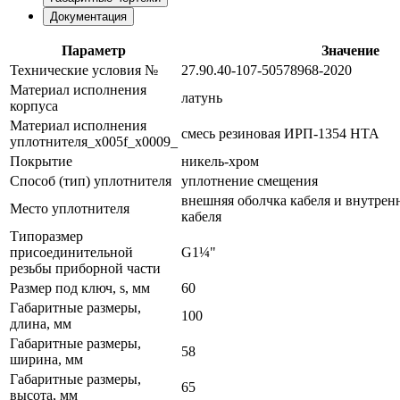
Документация
Параметр
Значение
Технические условия №
27.90.40-107-50578968-2020
Материал исполнения
латунь
корпуса
Материал исполнения
смесь резиновая ИРП-1354 НТА
уплотнителя_x005f_x0009_
Покрытие
никель-хром
Способ (тип) уплотнителя
уплотнение смещения
внешняя оболчка кабеля и внутрен
Место уплотнителя
кабеля
Типоразмер
присоединительной
G1¼"
резьбы приборной части
Размер под ключ, s, мм
60
Габаритные размеры,
100
длина, мм
Габаритные размеры,
58
ширина, мм
Габаритные размеры,
65
высота, мм