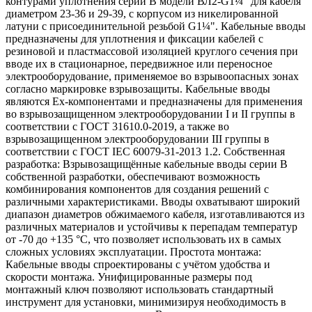
контурами уплотнения серии В модели ВЛ2-G1¼" для кабеля
диаметром 23-36 и 29-39, с корпусом из никелированной
латуни с присоединительной резьбой G1¼". Кабельные вводы
предназначены для уплотнения и фиксации кабелей с
резиновой и пластмассовой изоляцией круглого сечения при
вводе их в стационарное, передвижное или переносное
электрооборудование, применяемое во взрывоопасных зонах
согласно маркировке взрывозащиты. Кабельные вводы
являются Ех-компонентами и предназначены для применения
во взрывозащищенном электрооборудовании I и II группы в
соответствии с ГОСТ 31610.0-2019, а также во
взрывозащищенном электрооборудовании III группы в
соответствии с ГОСТ IEC 60079-31-2013 1.2. Собственная
разработка: Взрывозащищённые кабельные вводы серии В
собственной разработки, обеспечивают возможность
комбинирования компонентов для создания решений с
различными характеристиками. Вводы охватывают широкий
диапазон диаметров обжимаемого кабеля, изготавливаются из
различных материалов и устойчивы к перепадам температур
от -70 до +135 °C, что позволяет использовать их в самых
сложных условиях эксплуатации. Простота монтажа:
Кабельные вводы спроектированы с учётом удобства и
скорости монтажа. Унифицированные размеры под
монтажный ключ позволяют использовать стандартный
инструмент для установки, минимизируя необходимость в