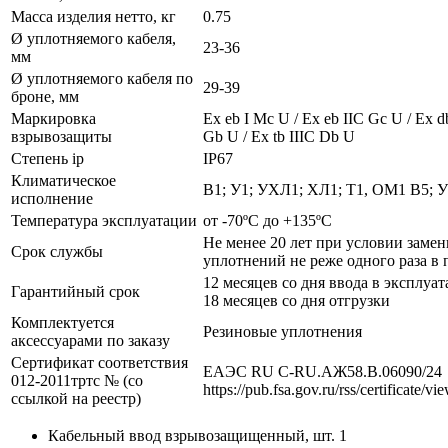
Масса изделия нетто, кг
0.75
Ø уплотняемого кабеля,
23-36
мм
Ø уплотняемого кабеля по
29-39
броне, мм
Маркировка
Ех eb I Mc U / Ех eb IIC Gc U / Ex d
взрывозащиты
Gb U / Ex tb IIIC Db U
Степень ip
IP67
Климатическое
В1; У1; УХЛ1; ХЛ1; Т1, ОМ1 В5; 
исполнение
Температура эксплуатации
от -70ºС до +135ºС
Не менее 20 лет при условии заме
Срок службы
уплотнений не реже одного раза в 
12 месяцев со дня ввода в эксплуат
Гарантийный срок
18 месяцев со дня отгрузки
Комплектуется
Резиновые уплотнения
аксессуарами по заказу
Сертификат соответствия
ЕАЭС RU С-RU.АЖ58.В.06090/24
012-2011тртс № (со
https://pub.fsa.gov.ru/rss/certificate/v
ссылкой на реестр)
Кабельный ввод взрывозащищенный, шт. 1