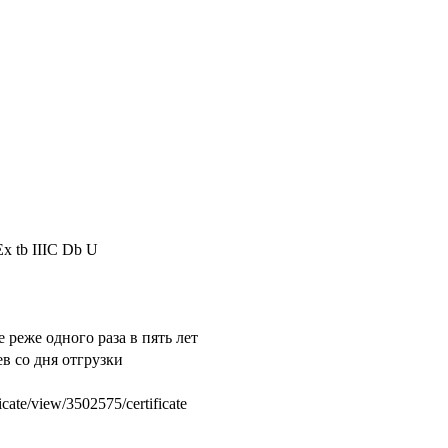
Ex tb IIIC Db U
реже одного раза в пять лет
ев со дня отгрузки
ate/view/3502575/certificate