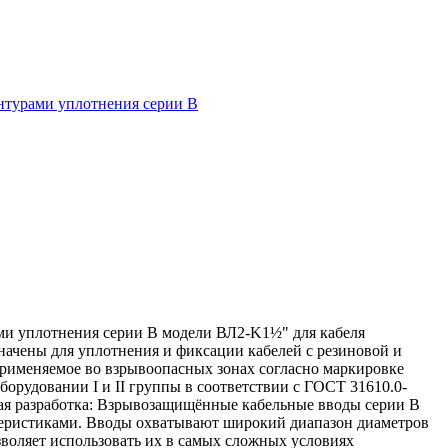
нтурами уплотнения серии В
ми уплотнения серии В модели ВЛ2-K1½" для кабеля
начены для уплотнения и фиксации кабелей с резиновой и
применяемое во взрывоопасных зонах согласно маркировке
рудовании I и II группы в соответствии с ГОСТ 31610.0-
ная разработка: Взрывозащищённые кабельные вводы серии В
теристиками. Вводы охватывают широкий диапазон диаметров
зволяет использовать их в самых сложных условиях