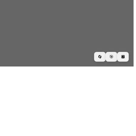
🔄
🎯
🔲