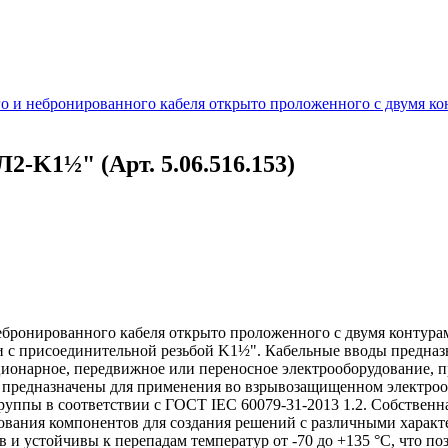
 и небронированного кабеля открыто проложенного с двумя ко
-K1½" (Арт. 5.06.516.153)
бронированного кабеля открыто проложенного с двумя контура
ни с присоединительной резьбой K1½". Кабельные вводы предназ
ационарное, передвижное или переносное электрооборудование, 
предназначены для применения во взрывозащищенном электрообо
группы в соответствии с ГОСТ IEC 60079-31-2013 1.2. Собствен
ования компонентов для создания решений с различными харак
 и устойчивы к перепадам температур от -70 до +135 °C, что по