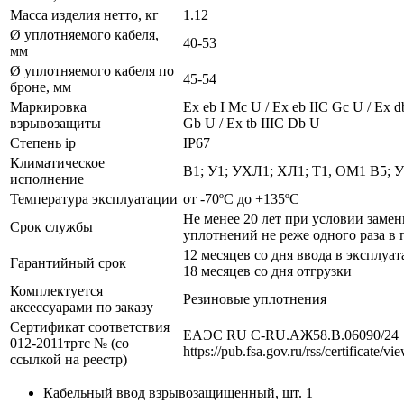
Масса изделия нетто, кг
1.12
Ø уплотняемого кабеля,
40-53
мм
Ø уплотняемого кабеля по
45-54
броне, мм
Маркировка
Ех eb I Mc U / Ех eb IIC Gc U / Ex d
взрывозащиты
Gb U / Ex tb IIIC Db U
Степень ip
IP67
Климатическое
В1; У1; УХЛ1; ХЛ1; Т1, ОМ1 В5; 
исполнение
Температура эксплуатации
от -70ºС до +135ºС
Не менее 20 лет при условии заме
Срок службы
уплотнений не реже одного раза в 
12 месяцев со дня ввода в эксплуат
Гарантийный срок
18 месяцев со дня отгрузки
Комплектуется
Резиновые уплотнения
аксессуарами по заказу
Сертификат соответствия
ЕАЭС RU С-RU.АЖ58.В.06090/24
012-2011тртс № (со
https://pub.fsa.gov.ru/rss/certificate/v
ссылкой на реестр)
Кабельный ввод взрывозащищенный, шт. 1