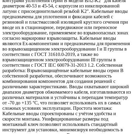
контурами уплотнения серии В модели ВЛ2-K2" для кабеля
диаметром 40-53 и 45-54, с корпусом из никелированной
латуни с присоединительной резьбой K2". Кабельные вводы
предназначены для уплотнения и фиксации кабелей с
резиновой и пластмассовой изоляцией круглого сечения при
вводе их в стационарное, передвижное или переносное
электрооборудование, применяемое во взрывоопасных зонах
согласно маркировке взрывозащиты. Кабельные вводы
являются Ех-компонентами и предназначены для применения
во взрывозащищенном электрооборудовании I и II группы в
соответствии с ГОСТ 31610.0-2019, а также во
взрывозащищенном электрооборудовании III группы в
соответствии с ГОСТ IEC 60079-31-2013 1.2. Собственная
разработка: Взрывозащищённые кабельные вводы серии В
собственной разработки, обеспечивают возможность
комбинирования компонентов для создания решений с
различными характеристиками. Вводы охватывают широкий
диапазон диаметров обжимаемого кабеля, изготавливаются из
различных материалов и устойчивы к перепадам температур
от -70 до +135 °C, что позволяет использовать их в самых
сложных условиях эксплуатации. Простота монтажа:
Кабельные вводы спроектированы с учётом удобства и
скорости монтажа. Унифицированные размеры под
монтажный ключ позволяют использовать стандартный
инструмент для установки, минимизируя необходимость в