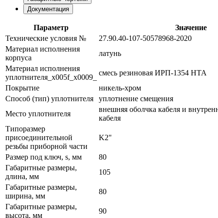
Документация
Параметр
Значение
Технические условия №
27.90.40-107-50578968-2020
Материал исполнения
латунь
корпуса
Материал исполнения
смесь резиновая ИРП-1354 НТА
уплотнителя_x005f_x0009_
Покрытие
никель-хром
Способ (тип) уплотнителя
уплотнение смещения
внешняя оболчка кабеля и внутрен
Место уплотнителя
кабеля
Типоразмер
присоединительной
K2"
резьбы приборной части
Размер под ключ, s, мм
80
Габаритные размеры,
105
длина, мм
Габаритные размеры,
80
ширина, мм
Габаритные размеры,
90
высота, мм