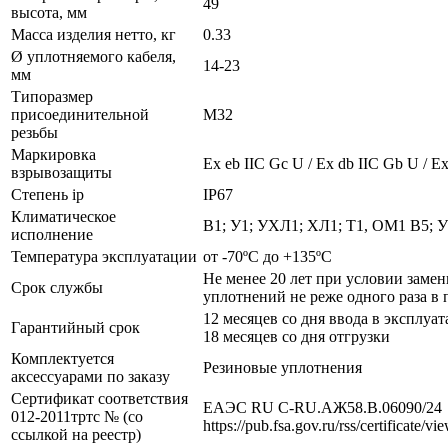
49
высота, мм
Масса изделия нетто, кг
0.33
Ø уплотняемого кабеля,
14-23
мм
Типоразмер
присоединительной
М32
резьбы
Маркировка
Ех eb IIC Gc U / Ex db IIC Gb U / Ex
взрывозащиты
Степень ip
IP67
Климатическое
В1; У1; УХЛ1; ХЛ1; Т1, ОМ1 В5; 
исполнение
Температура эксплуатации
от -70ºС до +135ºС
Не менее 20 лет при условии заме
Срок службы
уплотнений не реже одного раза в 
12 месяцев со дня ввода в эксплуат
Гарантийный срок
18 месяцев со дня отгрузки
Комплектуется
Резиновые уплотнения
аксессуарами по заказу
Сертификат соответствия
ЕАЭС RU С-RU.АЖ58.В.06090/24
012-2011тртс № (со
https://pub.fsa.gov.ru/rss/certificate/v
ссылкой на реестр)