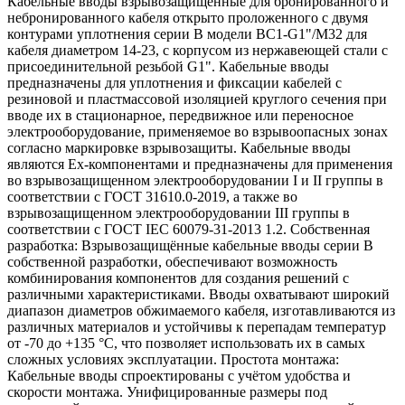
Кабельные вводы взрывозащищенные для бронированного и
небронированного кабеля открыто проложенного с двумя
контурами уплотнения серии В модели ВС1-G1"/М32 для
кабеля диаметром 14-23, с корпусом из нержавеющей стали с
присоединительной резьбой G1". Кабельные вводы
предназначены для уплотнения и фиксации кабелей с
резиновой и пластмассовой изоляцией круглого сечения при
вводе их в стационарное, передвижное или переносное
электрооборудование, применяемое во взрывоопасных зонах
согласно маркировке взрывозащиты. Кабельные вводы
являются Ех-компонентами и предназначены для применения
во взрывозащищенном электрооборудовании I и II группы в
соответствии с ГОСТ 31610.0-2019, а также во
взрывозащищенном электрооборудовании III группы в
соответствии с ГОСТ IEC 60079-31-2013 1.2. Собственная
разработка: Взрывозащищённые кабельные вводы серии В
собственной разработки, обеспечивают возможность
комбинирования компонентов для создания решений с
различными характеристиками. Вводы охватывают широкий
диапазон диаметров обжимаемого кабеля, изготавливаются из
различных материалов и устойчивы к перепадам температур
от -70 до +135 °C, что позволяет использовать их в самых
сложных условиях эксплуатации. Простота монтажа:
Кабельные вводы спроектированы с учётом удобства и
скорости монтажа. Унифицированные размеры под