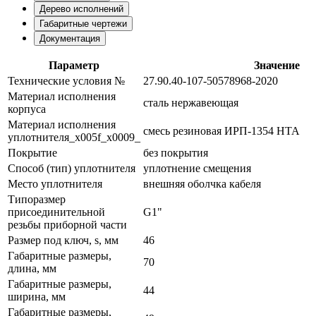
Дерево исполнений
Габаритные чертежи
Документация
Параметр
Значение
Технические условия №
27.90.40-107-50578968-2020
Материал исполнения
сталь нержавеющая
корпуса
Материал исполнения
смесь резиновая ИРП-1354 НТА
уплотнителя_x005f_x0009_
Покрытие
без покрытия
Способ (тип) уплотнителя
уплотнение смещения
Место уплотнителя
внешняя оболчка кабеля
Типоразмер
присоединительной
G1"
резьбы приборной части
Размер под ключ, s, мм
46
Габаритные размеры,
70
длина, мм
Габаритные размеры,
44
ширина, мм
Габаритные размеры,