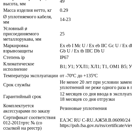
49
высота, мм
Масса изделия нетто, кг
0.29
Ø уплотняемого кабеля,
14-23
мм
Условный ø
присоединяемого
25
металлорукава, мм
Маркировка
Ех eb I Mc U / Ех eb IIC Gc U / Ex d
взрывозащиты
Gb U / Ex tb IIIC Db U
Степень ip
IP67
Климатическое
В1; У1; УХЛ1; ХЛ1; Т1, ОМ1 В5; 
исполнение
Температура эксплуатации
от -70ºС до +135ºС
Не менее 20 лет при условии заме
Срок службы
уплотнений не реже одного раза в 
12 месяцев со дня ввода в эксплуат
Гарантийный срок
18 месяцев со дня отгрузки
Комплектуется
Резиновые уплотнения
аксессуарами по заказу
Сертификат соответствия
ЕАЭС RU С-RU.АЖ58.В.06090/24
012-2011тртс № (со
https://pub.fsa.gov.ru/rss/certificate/v
ссылкой на реестр)