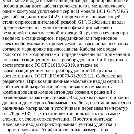
Кабельные вводы взрывозащищенные для бронированного и
небронированного кабеля проложенного в металлорукаве с
одним контуром уплотнения серии В модели ВС1-G1"/МР25
для кабеля диаметром 14-23, с корпусом из нержавеющей
стали с присоединительной резьбой G1". Кабельные вводы
предназначены для уплотнения и фиксации кабелей с
резиновой и пластмассовой изоляцией круглого сечения при
вводе их в стационарное, передвижное или переносное
электрооборудование, применяемое во взрывоопасных зонах
согласно маркировке взрывозащиты. Кабельные вводы
являются Ех-компонентами и предназначены для применения
во взрывозащищенном электрооборудовании I и II группы в
соответствии с ГОСТ 31610.0-2019, а также во
взрывозащищенном электрооборудовании III группы в
соответствии с ГОСТ IEC 60079-31-2013 1.2. Собственная
разработка: Взрывозащищённые кабельные вводы серии В
собственной разработки, обеспечивают возможность
комбинирования компонентов для создания решений с
различными характеристиками. Вводы охватывают широкий
диапазон диаметров обжимаемого кабеля, изготавливаются из
различных материалов и устойчивы к перепадам температур
от -70 до +135 °C, что позволяет использовать их в самых
сложных условиях эксплуатации. Простота монтажа:
Кабельные вводы спроектированы с учётом удобства и
скорости монтажа. Унифицированные размеры под