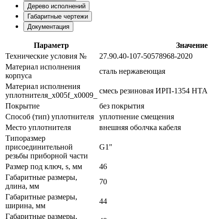
Дерево исполнений
Габаритные чертежи
Документация
Параметр
Значение
Технические условия №
27.90.40-107-50578968-2020
Материал исполнения
сталь нержавеющая
корпуса
Материал исполнения
смесь резиновая ИРП-1354 НТА
уплотнителя_x005f_x0009_
Покрытие
без покрытия
Способ (тип) уплотнителя
уплотнение смещения
Место уплотнителя
внешняя оболчка кабеля
Типоразмер
присоединительной
G1"
резьбы приборной части
Размер под ключ, s, мм
46
Габаритные размеры,
70
длина, мм
Габаритные размеры,
44
ширина, мм
Габаритные размеры,