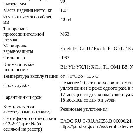
90
высота, мм
Масса изделия нетто, кг
1.04
Ø уплотняемого кабеля,
40-53
мм
Типоразмер
присоединительной
М63
резьбы
Маркировка
Ех eb IIC Gc U / Ex db IIC Gb U / Ex
взрывозащиты
Степень ip
IP67
Климатическое
В1; У1; УХЛ1; ХЛ1; Т1, ОМ1 В5; 
исполнение
Температура эксплуатации
от -70ºС до +135ºС
Не менее 20 лет при условии заме
Срок службы
уплотнений не реже одного раза в 
12 месяцев со дня ввода в эксплуат
Гарантийный срок
18 месяцев со дня отгрузки
Комплектуется
Резиновые уплотнения
аксессуарами по заказу
Сертификат соответствия
ЕАЭС RU С-RU.АЖ58.В.06090/24
012-2011тртс № (со
https://pub.fsa.gov.ru/rss/certificate/v
ссылкой на реестр)