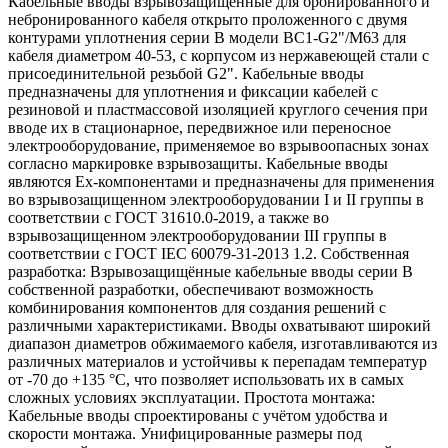
Кабельные вводы взрывозащищенные для бронированного и
небронированного кабеля открыто проложенного с двумя
контурами уплотнения серии В модели ВС1-G2"/М63 для
кабеля диаметром 40-53, с корпусом из нержавеющей стали с
присоединительной резьбой G2". Кабельные вводы
предназначены для уплотнения и фиксации кабелей с
резиновой и пластмассовой изоляцией круглого сечения при
вводе их в стационарное, передвижное или переносное
электрооборудование, применяемое во взрывоопасных зонах
согласно маркировке взрывозащиты. Кабельные вводы
являются Ех-компонентами и предназначены для применения
во взрывозащищенном электрооборудовании I и II группы в
соответствии с ГОСТ 31610.0-2019, а также во
взрывозащищенном электрооборудовании III группы в
соответствии с ГОСТ IEC 60079-31-2013 1.2. Собственная
разработка: Взрывозащищённые кабельные вводы серии В
собственной разработки, обеспечивают возможность
комбинирования компонентов для создания решений с
различными характеристиками. Вводы охватывают широкий
диапазон диаметров обжимаемого кабеля, изготавливаются из
различных материалов и устойчивы к перепадам температур
от -70 до +135 °C, что позволяет использовать их в самых
сложных условиях эксплуатации. Простота монтажа:
Кабельные вводы спроектированы с учётом удобства и
скорости монтажа. Унифицированные размеры под