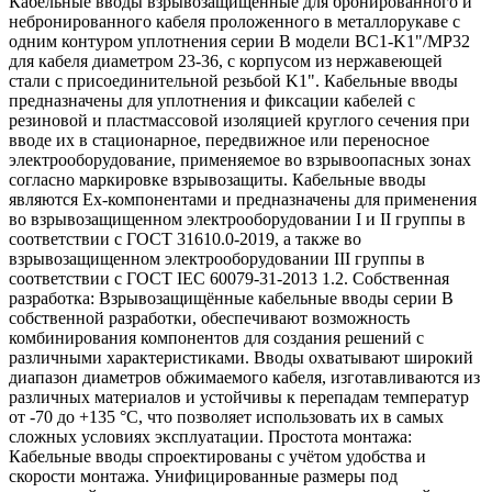
Кабельные вводы взрывозащищенные для бронированного и
небронированного кабеля проложенного в металлорукаве с
одним контуром уплотнения серии В модели ВС1-K1"/МР32
для кабеля диаметром 23-36, с корпусом из нержавеющей
стали с присоединительной резьбой K1". Кабельные вводы
предназначены для уплотнения и фиксации кабелей с
резиновой и пластмассовой изоляцией круглого сечения при
вводе их в стационарное, передвижное или переносное
электрооборудование, применяемое во взрывоопасных зонах
согласно маркировке взрывозащиты. Кабельные вводы
являются Ех-компонентами и предназначены для применения
во взрывозащищенном электрооборудовании I и II группы в
соответствии с ГОСТ 31610.0-2019, а также во
взрывозащищенном электрооборудовании III группы в
соответствии с ГОСТ IEC 60079-31-2013 1.2. Собственная
разработка: Взрывозащищённые кабельные вводы серии В
собственной разработки, обеспечивают возможность
комбинирования компонентов для создания решений с
различными характеристиками. Вводы охватывают широкий
диапазон диаметров обжимаемого кабеля, изготавливаются из
различных материалов и устойчивы к перепадам температур
от -70 до +135 °C, что позволяет использовать их в самых
сложных условиях эксплуатации. Простота монтажа:
Кабельные вводы спроектированы с учётом удобства и
скорости монтажа. Унифицированные размеры под