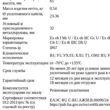
65
высота, мм
Масса изделия нетто, кг
0.54
Ø уплотняемого кабеля,
23-36
мм
Условный ø
присоединяемого
32
металлорукава, мм
Маркировка
Ех eb I Mc U / Ех eb IIC Gc U / Ex d
взрывозащиты
Gb U / Ex tb IIIC Db U
Степень ip
IP67
Климатическое
В1; У1; УХЛ1; ХЛ1; Т1, ОМ1 В5; 
исполнение
Температура эксплуатации
от -70ºС до +135ºС
Не менее 20 лет при условии заме
Срок службы
уплотнений не реже одного раза в 
12 месяцев со дня ввода в эксплуат
Гарантийный срок
18 месяцев со дня отгрузки
Комплектуется
Резиновые уплотнения
аксессуарами по заказу
Сертификат соответствия
ЕАЭС RU С-RU.АЖ58.В.06090/24
012-2011тртс № (со
https://pub.fsa.gov.ru/rss/certificate/v
ссылкой на реестр)