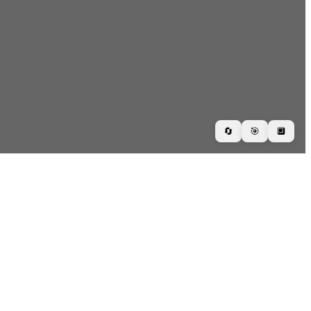
🔄
🎯
🔲