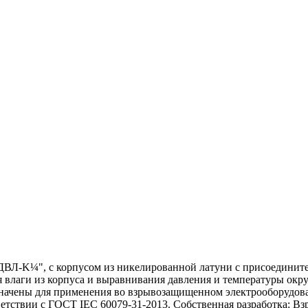
Л-K¼", с корпусом из никелированной латуни с присоединител
я влаги из корпуса и выравнивания давления и температуры ок
начены для применения во взрывозащищенном электрооборудовани
ветствии с ГОСТ IEC 60079-31-2013. Собственная разработка: