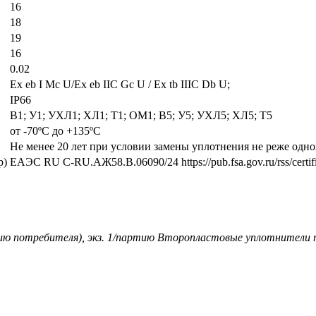
16
18
19
16
0.02
Ех eb I Mc U/Ех eb IIC Gc U / Ex tb IIIC Db U;
IP66
В1; У1; УХЛ1; ХЛ1; Т1; ОМ1; В5; У5; УХЛ5; ХЛ5; Т5
от -70ºС до +135ºС
Не менее 20 лет при условии замены уплотнения не реже одног
р)
ЕАЭС RU С-RU.АЖ58.В.06090/24 https://pub.fsa.gov.ru/rss/certific
ю потребителя), экз. 1/партию Второпластовые уплотнители п