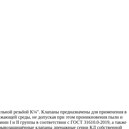
ьной резьбой K¼". Клапаны предназначены для применения в
ружающей среды, не допуская при этом проникновения пыли и
и I и II группы в соответствии с ГОСТ 31610.0-2019, а также
 Взрывозащищённые клапаны дренажные серии КД собственной