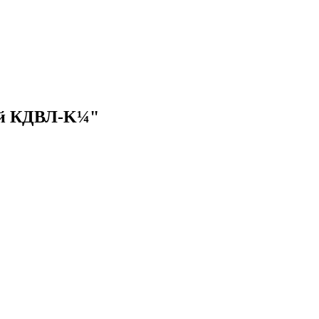
ый КДВЛ-K¼"