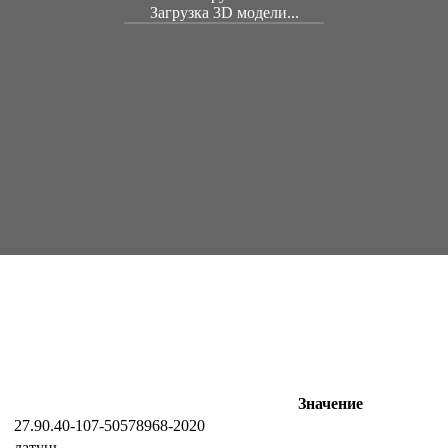
Загрузка 3D модели...
Значение
27.90.40-107-50578968-2020
латунь