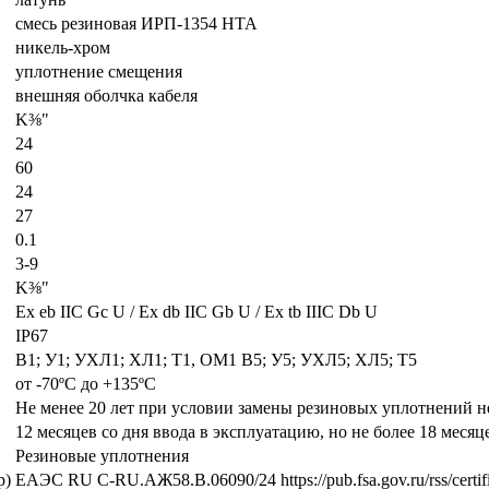
смесь резиновая ИРП-1354 НТА
никель-хром
уплотнение смещения
внешняя оболчка кабеля
K⅜"
24
60
24
27
0.1
3-9
K⅜"
Ех eb IIC Gc U / Ex db IIC Gb U / Ex tb IIIC Db U
IP67
В1; У1; УХЛ1; ХЛ1; Т1, ОМ1 В5; У5; УХЛ5; ХЛ5; Т5
от -70ºС до +135ºС
Не менее 20 лет при условии замены резиновых уплотнений не 
12 месяцев со дня ввода в эксплуатацию, но не более 18 месяц
Резиновые уплотнения
р)
ЕАЭС RU С-RU.АЖ58.В.06090/24 https://pub.fsa.gov.ru/rss/certific