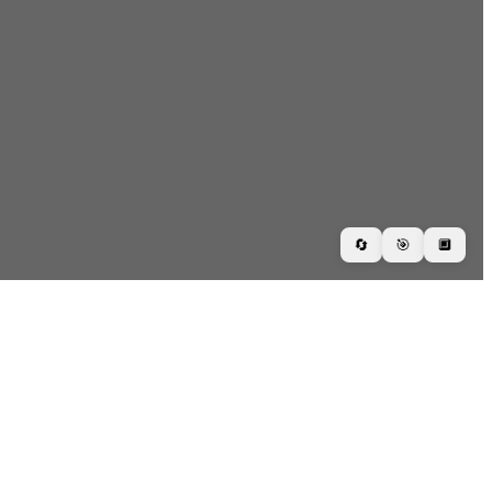
🔄
🎯
🔲