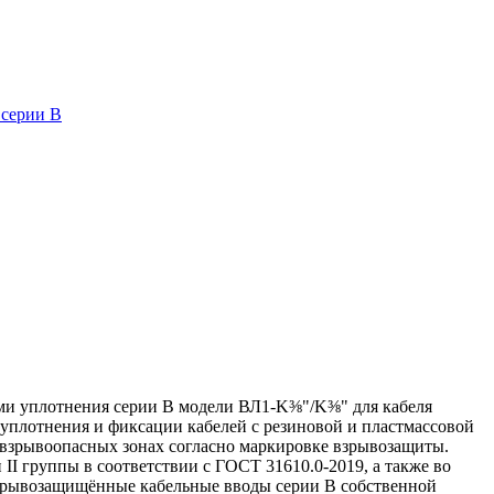
 серии В
ми уплотнения серии В модели ВЛ1-K⅜"/K⅜" для кабеля
 уплотнения и фиксации кабелей с резиновой и пластмассовой
о взрывоопасных зонах согласно маркировке взрывозащиты.
I группы в соответствии с ГОСТ 31610.0-2019, а также во
 Взрывозащищённые кабельные вводы серии В собственной