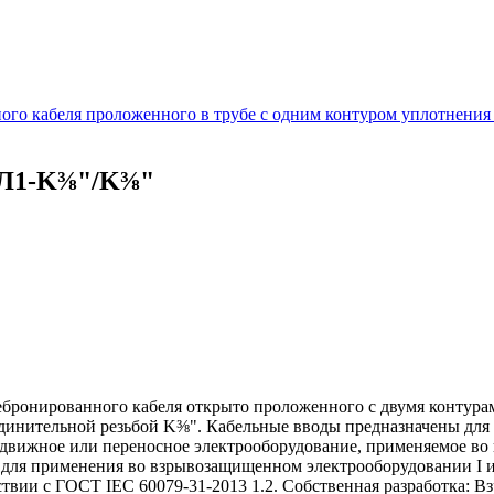
го кабеля проложенного в трубе с одним контуром уплотнения
ВЛ1-K⅜"/K⅜"
бронированного кабеля открыто проложенного с двумя контура
единительной резьбой K⅜". Кабельные вводы предназначены для
редвижное или переносное электрооборудование, применяемое в
ля применения во взрывозащищенном электрооборудовании I и I
ствии с ГОСТ IEC 60079-31-2013 1.2. Собственная разработка: