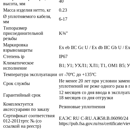
40
высота, мм
Масса изделия нетто, кг
0.23
Ø уплотняемого кабеля,
6-17
мм
Типоразмер
присоединительной
K¾"
резьбы
Маркировка
Ех eb IIC Gc U / Ex db IIC Gb U / Ex
взрывозащиты
Степень ip
IP67
Климатическое
В1; У1; УХЛ1; ХЛ1; Т1, ОМ1 В5; 
исполнение
Температура эксплуатации
от -70ºС до +135ºС
Не менее 20 лет при условии заме
Срок службы
уплотнений не реже одного раза в 
12 месяцев со дня ввода в эксплуат
Гарантийный срок
18 месяцев со дня отгрузки
Комплектуется
Резиновые уплотнения
аксессуарами по заказу
Сертификат соответствия
ЕАЭС RU С-RU.АЖ58.В.06090/24
012-2011тртс № (со
https://pub.fsa.gov.ru/rss/certificate/v
ссылкой на реестр)