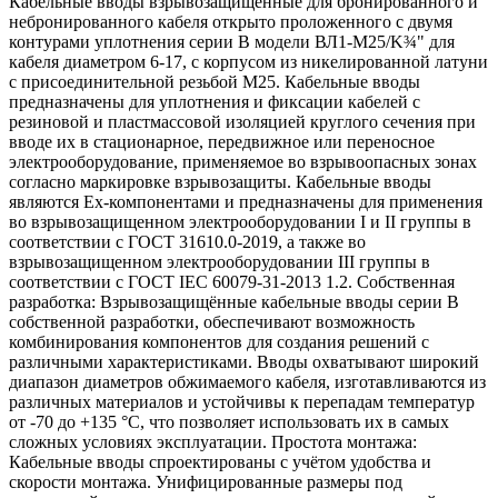
Кабельные вводы взрывозащищенные для бронированного и
небронированного кабеля открыто проложенного с двумя
контурами уплотнения серии В модели ВЛ1-М25/K¾" для
кабеля диаметром 6-17, с корпусом из никелированной латуни
с присоединительной резьбой М25. Кабельные вводы
предназначены для уплотнения и фиксации кабелей с
резиновой и пластмассовой изоляцией круглого сечения при
вводе их в стационарное, передвижное или переносное
электрооборудование, применяемое во взрывоопасных зонах
согласно маркировке взрывозащиты. Кабельные вводы
являются Ех-компонентами и предназначены для применения
во взрывозащищенном электрооборудовании I и II группы в
соответствии с ГОСТ 31610.0-2019, а также во
взрывозащищенном электрооборудовании III группы в
соответствии с ГОСТ IEC 60079-31-2013 1.2. Собственная
разработка: Взрывозащищённые кабельные вводы серии В
собственной разработки, обеспечивают возможность
комбинирования компонентов для создания решений с
различными характеристиками. Вводы охватывают широкий
диапазон диаметров обжимаемого кабеля, изготавливаются из
различных материалов и устойчивы к перепадам температур
от -70 до +135 °C, что позволяет использовать их в самых
сложных условиях эксплуатации. Простота монтажа:
Кабельные вводы спроектированы с учётом удобства и
скорости монтажа. Унифицированные размеры под