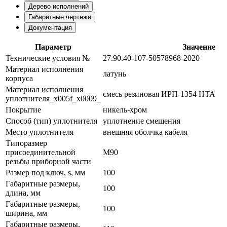
Дерево исполнений
Габаритные чертежи
Документация
Параметр
Значение
Технические условия №
27.90.40-107-50578968-2020
Материал исполнения
латунь
корпуса
Материал исполнения
смесь резиновая ИРП-1354 НТА
уплотнителя_x005f_x0009_
Покрытие
никель-хром
Способ (тип) уплотнителя
уплотнение смещения
Место уплотнителя
внешняя оболчка кабеля
Типоразмер
присоединительной
М90
резьбы приборной части
Размер под ключ, s, мм
100
Габаритные размеры,
100
длина, мм
Габаритные размеры,
100
ширина, мм
Габаритные размеры,