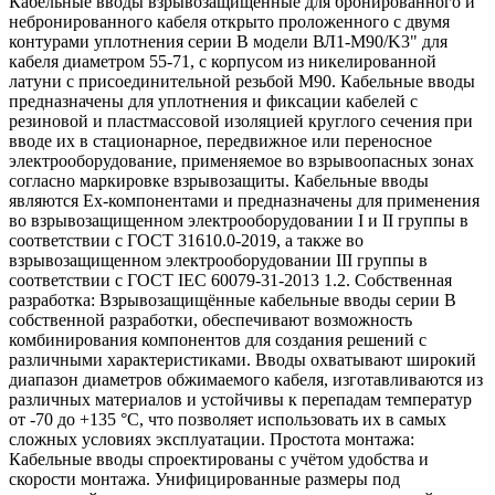
Кабельные вводы взрывозащищенные для бронированного и
небронированного кабеля открыто проложенного с двумя
контурами уплотнения серии В модели ВЛ1-М90/K3" для
кабеля диаметром 55-71, с корпусом из никелированной
латуни с присоединительной резьбой М90. Кабельные вводы
предназначены для уплотнения и фиксации кабелей с
резиновой и пластмассовой изоляцией круглого сечения при
вводе их в стационарное, передвижное или переносное
электрооборудование, применяемое во взрывоопасных зонах
согласно маркировке взрывозащиты. Кабельные вводы
являются Ех-компонентами и предназначены для применения
во взрывозащищенном электрооборудовании I и II группы в
соответствии с ГОСТ 31610.0-2019, а также во
взрывозащищенном электрооборудовании III группы в
соответствии с ГОСТ IEC 60079-31-2013 1.2. Собственная
разработка: Взрывозащищённые кабельные вводы серии В
собственной разработки, обеспечивают возможность
комбинирования компонентов для создания решений с
различными характеристиками. Вводы охватывают широкий
диапазон диаметров обжимаемого кабеля, изготавливаются из
различных материалов и устойчивы к перепадам температур
от -70 до +135 °C, что позволяет использовать их в самых
сложных условиях эксплуатации. Простота монтажа:
Кабельные вводы спроектированы с учётом удобства и
скорости монтажа. Унифицированные размеры под