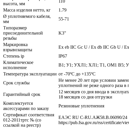
110
высота, мм
Масса изделия нетто, кг
1.79
Ø уплотняемого кабеля,
55-71
мм
Типоразмер
присоединительной
K3"
резьбы
Маркировка
Ех eb IIC Gc U / Ex db IIC Gb U / Ex
взрывозащиты
Степень ip
IP67
Климатическое
В1; У1; УХЛ1; ХЛ1; Т1, ОМ1 В5; 
исполнение
Температура эксплуатации
от -70ºС до +135ºС
Не менее 20 лет при условии заме
Срок службы
уплотнений не реже одного раза в 
12 месяцев со дня ввода в эксплуат
Гарантийный срок
18 месяцев со дня отгрузки
Комплектуется
Резиновые уплотнения
аксессуарами по заказу
Сертификат соответствия
ЕАЭС RU С-RU.АЖ58.В.06090/24
012-2011тртс № (со
https://pub.fsa.gov.ru/rss/certificate/v
ссылкой на реестр)