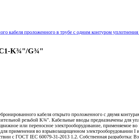
го кабеля проложенного в трубе с одним контуром уплотнения
ВС1-K¾"/G¾"
бронированного кабеля открыто проложенного с двумя контура
нительной резьбой K¾". Кабельные вводы предназначены для уп
редвижное или переносное электрооборудование, применяемое в
ля применения во взрывозащищенном электрооборудовании I и I
ствии с ГОСТ IEC 60079-31-2013 1.2. Собственная разработка: