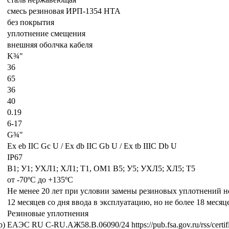
смесь резиновая ИРП-1354 НТА
без покрытия
уплотнение смещения
внешняя оболчка кабеля
K¾"
36
65
36
40
0.19
6-17
G¾"
Ех eb IIC Gc U / Ex db IIC Gb U / Ex tb IIIC Db U
IP67
В1; У1; УХЛ1; ХЛ1; Т1, ОМ1 В5; У5; УХЛ5; ХЛ5; Т5
от -70ºС до +135ºС
Не менее 20 лет при условии замены резиновых уплотнений не 
12 месяцев со дня ввода в эксплуатацию, но не более 18 месяц
Резиновые уплотнения
р)
ЕАЭС RU С-RU.АЖ58.В.06090/24 https://pub.fsa.gov.ru/rss/certific