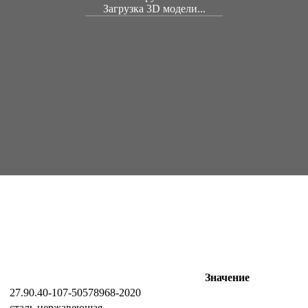
Загрузка 3D модели...
Значение
27.90.40-107-50578968-2020
сталь нержавеющая