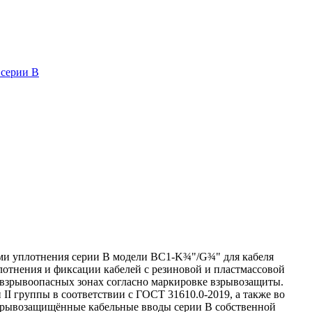
 серии В
ми уплотнения серии В модели ВС1-K¾"/G¾" для кабеля
лотнения и фиксации кабелей с резиновой и пластмассовой
о взрывоопасных зонах согласно маркировке взрывозащиты.
I группы в соответствии с ГОСТ 31610.0-2019, а также во
 Взрывозащищённые кабельные вводы серии В собственной