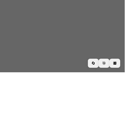
🔄
🎯
🔲