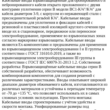
Кабельные вводы взрывозащищенные для бронированного и
небронированного кабеля открыто проложенного с двумя
контурами уплотнения серии В модели ВС1-K⅜"/K⅜" для
кабеля диаметром 3-9, с корпусом из нержавеющей стали с
присоединительной резьбой K⅜". Кабельные вводы
предназначены для уплотнения и фиксации кабелей с
резиновой и пластмассовой изоляцией круглого сечения при
вводе их в стационарное, передвижное или переносное
электрооборудование, применяемое во взрывоопасных зонах
согласно маркировке взрывозащиты. Кабельные вводы
являются Ех-компонентами и предназначены для применения
во взрывозащищенном электрооборудовании I и II группы в
соответствии с ГОСТ 31610.0-2019, а также во
взрывозащищенном электрооборудовании III группы в
соответствии с ГОСТ IEC 60079-31-2013 1.2. Собственная
разработка: Взрывозащищённые кабельные вводы серии В
собственной разработки, обеспечивают возможность
комбинирования компонентов для создания решений с
различными характеристиками. Вводы охватывают широкий
диапазон диаметров обжимаемого кабеля, изготавливаются из
различных материалов и устойчивы к перепадам температур
от -70 до +135 °C, что позволяет использовать их в самых
сложных условиях эксплуатации. Простота монтажа:
Кабельные вводы спроектированы с учётом удобства и
скорости монтажа. Унифицированные размеры под