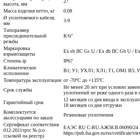
27
высота, мм
Масса изделия нетто, кг
0.08
Ø уплотняемого кабеля,
3-9
мм
Типоразмер
присоединительной
K⅜"
резьбы
Маркировка
Ех eb IIC Gc U / Ex db IIC Gb U / Ex
взрывозащиты
Степень ip
IP67
Климатическое
В1; У1; УХЛ1; ХЛ1; Т1, ОМ1 В5; 
исполнение
Температура эксплуатации
от -70ºС до +135ºС
Не менее 20 лет при условии заме
Срок службы
уплотнений не реже одного раза в 
12 месяцев со дня ввода в эксплуат
Гарантийный срок
18 месяцев со дня отгрузки
Комплектуется
Резиновые уплотнения
аксессуарами по заказу
Сертификат соответствия
ЕАЭС RU С-RU.АЖ58.В.06090/24
012-2011тртс № (со
https://pub.fsa.gov.ru/rss/certificate/v
ссылкой на реестр)