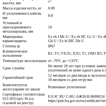
27
высота, мм
Масса изделия нетто, кг
0.09
Ø уплотняемого кабеля,
8-8
мм
Условный ø
присоединяемого
10
металлорукава, мм
Маркировка
Ех eb I Mc U / Ех eb IIC Gc U / Ex d
взрывозащиты
Gb U / Ex tb IIIC Db U
Степень ip
IP67
Климатическое
В1; У1; УХЛ1; ХЛ1; Т1, ОМ1 В5; 
исполнение
Температура эксплуатации
от -70ºС до +135ºС
Не менее 20 лет при условии заме
Срок службы
уплотнений не реже одного раза в 
12 месяцев со дня ввода в эксплуат
Гарантийный срок
18 месяцев со дня отгрузки
Комплектуется
Резиновые уплотнения
аксессуарами по заказу
Сертификат соответствия
ЕАЭС RU С-RU.АЖ58.В.06090/24
012-2011тртс № (со
https://pub.fsa.gov.ru/rss/certificate/v
ссылкой на реестр)