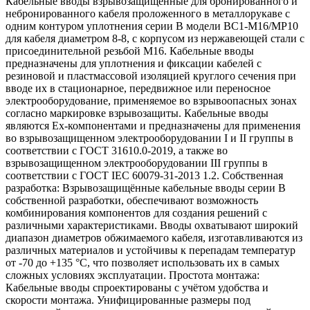
Кабельные вводы взрывозащищенные для бронированного и
небронированного кабеля проложенного в металлорукаве с
одним контуром уплотнения серии В модели ВС1-М16/МР10
для кабеля диаметром 8-8, с корпусом из нержавеющей стали с
присоединительной резьбой М16. Кабельные вводы
предназначены для уплотнения и фиксации кабелей с
резиновой и пластмассовой изоляцией круглого сечения при
вводе их в стационарное, передвижное или переносное
электрооборудование, применяемое во взрывоопасных зонах
согласно маркировке взрывозащиты. Кабельные вводы
являются Ех-компонентами и предназначены для применения
во взрывозащищенном электрооборудовании I и II группы в
соответствии с ГОСТ 31610.0-2019, а также во
взрывозащищенном электрооборудовании III группы в
соответствии с ГОСТ IEC 60079-31-2013 1.2. Собственная
разработка: Взрывозащищённые кабельные вводы серии В
собственной разработки, обеспечивают возможность
комбинирования компонентов для создания решений с
различными характеристиками. Вводы охватывают широкий
диапазон диаметров обжимаемого кабеля, изготавливаются из
различных материалов и устойчивы к перепадам температур
от -70 до +135 °C, что позволяет использовать их в самых
сложных условиях эксплуатации. Простота монтажа:
Кабельные вводы спроектированы с учётом удобства и
скорости монтажа. Унифицированные размеры под