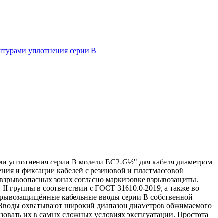
нтурами уплотнения серии В
ми уплотнения серии В модели ВС2-G½" для кабеля диаметром
ения и фиксации кабелей с резиновой и пластмассовой
о взрывоопасных зонах согласно маркировке взрывозащиты.
I группы в соответствии с ГОСТ 31610.0-2019, а также во
 Взрывозащищённые кабельные вводы серии В собственной
. Вводы охватывают широкий диапазон диаметров обжимаемого
льзовать их в самых сложных условиях эксплуатации. Простота