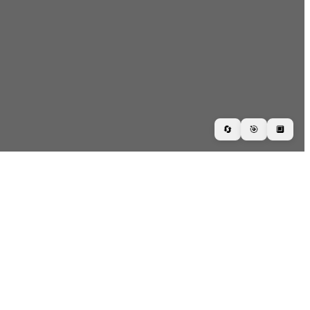
🔄
🎯
🔲