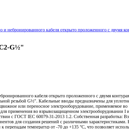
 и небронированного кабеля открыто проложенного с двумя ко
ВС2-G½"
бронированного кабеля открыто проложенного с двумя контура
ельной резьбой G½". Кабельные вводы предназначены для уплотн
редвижное или переносное электрооборудование, применяемое в
ля применения во взрывозащищенном электрооборудовании I и I
ствии с ГОСТ IEC 60079-31-2013 1.2. Собственная разработка:
онентов для создания решений с различными характеристиками
 к перепадам температур от -70 до +135 °C, что позволяет испо