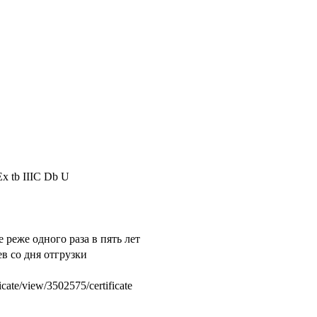
Ex tb IIIC Db U
реже одного раза в пять лет
ев со дня отгрузки
ate/view/3502575/certificate