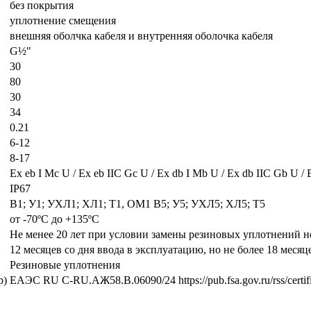
без покрытия
уплотнение смещения
внешняя оболчка кабеля и внутренняя оболочка кабеля
G½"
30
80
30
34
0.21
6-12
8-17
Ех eb I Mc U / Ех eb IIC Gc U / Ex db I Mb U / Ex db IIC Gb U / 
IP67
В1; У1; УХЛ1; ХЛ1; Т1, ОМ1 В5; У5; УХЛ5; ХЛ5; Т5
от -70ºС до +135ºС
Не менее 20 лет при условии замены резиновых уплотнений не 
12 месяцев со дня ввода в эксплуатацию, но не более 18 месяц
Резиновые уплотнения
р)
ЕАЭС RU С-RU.АЖ58.В.06090/24 https://pub.fsa.gov.ru/rss/certific