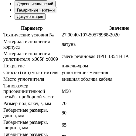
Дерево исполнений
Габаритные чертежи
Документация
Параметр
Значение
Технические условия №
27.90.40-107-50578968-2020
Материал исполнения
латунь
корпуса
Материал исполнения
смесь резиновая ИРП-1354 НТА
уплотнителя_x005f_x0009_
Покрытие
никель-хром
Способ (тип) уплотнителя
уплотнение смещения
Место уплотнителя
внешняя оболчка кабеля
Типоразмер
присоединительной
М50
резьбы приборной части
Размер под ключ, s, мм
70
Габаритные размеры,
80
длина, мм
Габаритные размеры,
65
ширина, мм
Габаритные размеры,