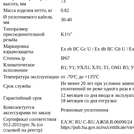
73
высота, мм
Масса изделия нетто, кг
0.82
Ø уплотняемого кабеля,
30-40
мм
Типоразмер
присоединительной
K1½"
резьбы
Маркировка
Ех eb IIC Gc U / Ex db IIC Gb U / Ex
взрывозащиты
Степень ip
IP67
Климатическое
В1; У1; УХЛ1; ХЛ1; Т1, ОМ1 В5; 
исполнение
Температура эксплуатации
от -70ºС до +135ºС
Не менее 20 лет при условии заме
Срок службы
уплотнений не реже одного раза в 
12 месяцев со дня ввода в эксплуат
Гарантийный срок
18 месяцев со дня отгрузки
Комплектуется
Резиновые уплотнения
аксессуарами по заказу
Сертификат соответствия
ЕАЭС RU С-RU.АЖ58.В.06090/24
012-2011тртс № (со
https://pub.fsa.gov.ru/rss/certificate/v
ссылкой на реестр)