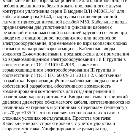
Кабельные вводы взрывозащищенные для бронированного и
небронированного кабеля открыто проложенного с двумя
контурами уплотнения серии В модели ВЛ1-М50/K1½" для
кабеля диаметром 30-40, с корпусом из никелированной
латуни с присоединительной резьбой М50. Кабельные вводы
предназначены для уплотнения и фиксации кабелей с
резиновой и пластмассовой изоляцией круглого сечения при
вводе их в стационарное, передвижное или переносное
электрооборудование, применяемое во взрывоопасных зонах
согласно маркировке взрывозащиты. Кабельные вводы
являются Ех-компонентами и предназначены для применения
во взрывозащищенном электрооборудовании I и II группы в
соответствии с ГОСТ 31610.0-2019, а также во
взрывозащищенном электрооборудовании III группы в
соответствии с ГОСТ IEC 60079-31-2013 1.2. Собственная
разработка: Взрывозащищённые кабельные вводы серии В
собственной разработки, обеспечивают возможность
комбинирования компонентов для создания решений с
различными характеристиками. Вводы охватывают широкий
диапазон диаметров обжимаемого кабеля, изготавливаются из
различных материалов и устойчивы к перепадам температур
от -70 до +135 °C, что позволяет использовать их в самых
сложных условиях эксплуатации. Простота монтажа:
Кабельные вводы спроектированы с учётом удобства и
скорости монтажа. Унифицированные размеры под