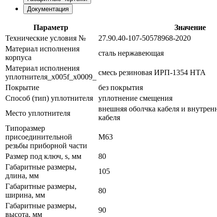
Документация
Параметр
Значение
Технические условия №
27.90.40-107-50578968-2020
Материал исполнения
сталь нержавеющая
корпуса
Материал исполнения
смесь резиновая ИРП-1354 НТА
уплотнителя_x005f_x0009_
Покрытие
без покрытия
Способ (тип) уплотнителя
уплотнение смещения
внешняя оболчка кабеля и внутрен
Место уплотнителя
кабеля
Типоразмер
присоединительной
М63
резьбы приборной части
Размер под ключ, s, мм
80
Габаритные размеры,
105
длина, мм
Габаритные размеры,
80
ширина, мм
Габаритные размеры,
90
высота, мм