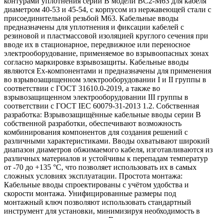
контурами уплотнения серии В модели ВС2-М63 для кабеля
диаметром 40-53 и 45-54, с корпусом из нержавеющей стали с
присоединительной резьбой М63. Кабельные вводы
предназначены для уплотнения и фиксации кабелей с
резиновой и пластмассовой изоляцией круглого сечения при
вводе их в стационарное, передвижное или переносное
электрооборудование, применяемое во взрывоопасных зонах
согласно маркировке взрывозащиты. Кабельные вводы
являются Ех-компонентами и предназначены для применения
во взрывозащищенном электрооборудовании I и II группы в
соответствии с ГОСТ 31610.0-2019, а также во
взрывозащищенном электрооборудовании III группы в
соответствии с ГОСТ IEC 60079-31-2013 1.2. Собственная
разработка: Взрывозащищённые кабельные вводы серии В
собственной разработки, обеспечивают возможность
комбинирования компонентов для создания решений с
различными характеристиками. Вводы охватывают широкий
диапазон диаметров обжимаемого кабеля, изготавливаются из
различных материалов и устойчивы к перепадам температур
от -70 до +135 °C, что позволяет использовать их в самых
сложных условиях эксплуатации. Простота монтажа:
Кабельные вводы спроектированы с учётом удобства и
скорости монтажа. Унифицированные размеры под
монтажный ключ позволяют использовать стандартный
инструмент для установки, минимизируя необходимость в