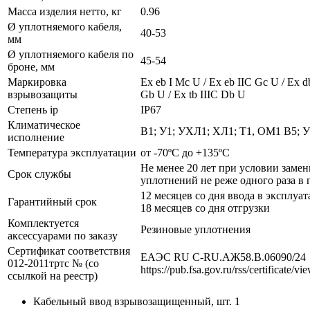
Масса изделия нетто, кг
0.96
Ø уплотняемого кабеля,
40-53
мм
Ø уплотняемого кабеля по
45-54
броне, мм
Маркировка
Ех eb I Mc U / Ех eb IIC Gc U / Ex d
взрывозащиты
Gb U / Ex tb IIIC Db U
Степень ip
IP67
Климатическое
В1; У1; УХЛ1; ХЛ1; Т1, ОМ1 В5; 
исполнение
Температура эксплуатации
от -70ºС до +135ºС
Не менее 20 лет при условии заме
Срок службы
уплотнений не реже одного раза в 
12 месяцев со дня ввода в эксплуат
Гарантийный срок
18 месяцев со дня отгрузки
Комплектуется
Резиновые уплотнения
аксессуарами по заказу
Сертификат соответствия
ЕАЭС RU С-RU.АЖ58.В.06090/24
012-2011тртс № (со
https://pub.fsa.gov.ru/rss/certificate/v
ссылкой на реестр)
Кабельный ввод взрывозащищенный, шт. 1